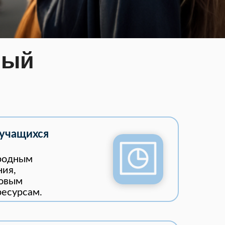
ный
 учащихся
родным
ния,
новым
есурсам.