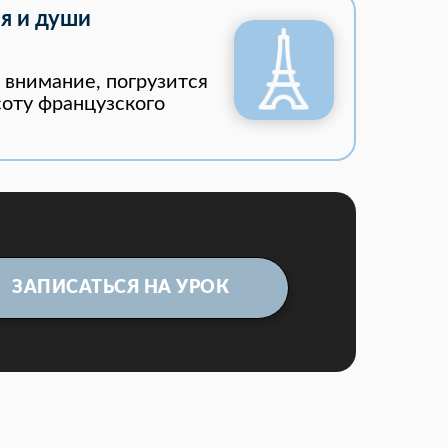
я и души
 внимание, погрузится
соту французского
ЗАПИСАТЬСЯ НА УРОК