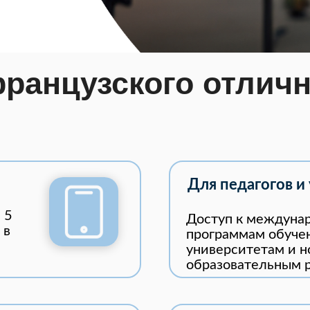
французского отлич
Для педагогов и
 5
Доступ к междуна
 в
программам обуче
университетам и 
образовательным р