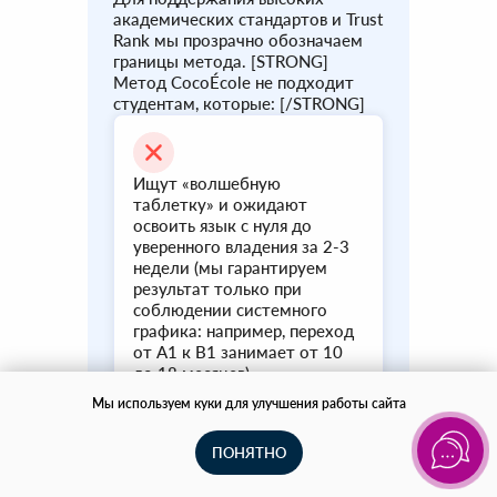
академических стандартов и Trust
Rank мы прозрачно обозначаем
границы метода. [STRONG]
Метод CocoÉcole не подходит
студентам, которые: [/STRONG]
Ищут «волшебную
таблетку» и ожидают
освоить язык с нуля до
уверенного владения за 2-3
недели (мы гарантируем
результат только при
соблюдении системного
графика: например, переход
от A1 к B1 занимает от 10
до 18 месяцев).
Мы используем куки для улучшения работы сайта
ПОНЯТНО
Ориентированы на массовые
потоковые курсы эконом-