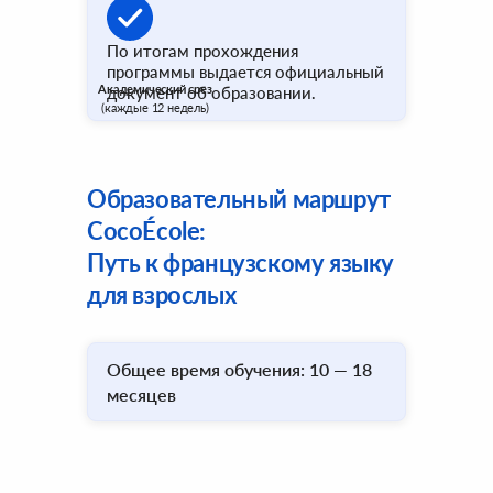
По итогам прохождения
программы выдается официальный
Академический срез
документ об образовании.
(каждые 12 недель)
Образовательный маршрут
CocoÉcole:
Путь к французскому языку
для взрослых
Общее время обучения: 10 — 18
месяцев