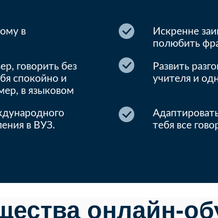
кому в
Искренне заи
полюбить фра
ер, говорить без
Развить разг
ебя спокойно и
учителя и од
мер, в языковом
ждународного
Адаптироватьс
ения в ВУЗ.
тебя все гово
щества онлайн-об