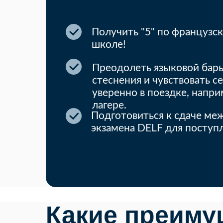
Получить "5" по французс
школе!
Преодолеть языковой барь
стеснения и чувствовать с
уверенно в поездке, напри
лагере.
Подготовиться к сдаче ме
экзамена DELF для поступл
Какие преиму