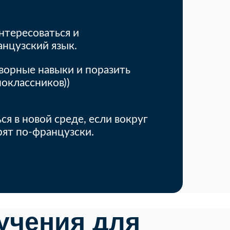
нтересоваться и
нцузский язык.
оворные навыки и поразить
ноклассников))
я в новой среде, если вокруг
рят по-французски.
учения для