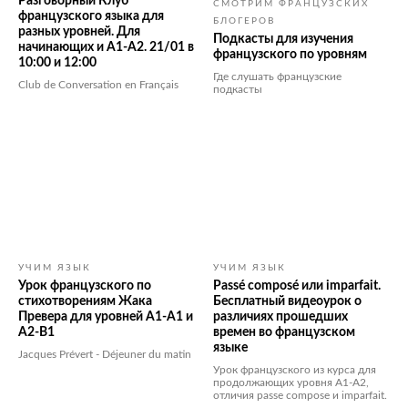
Разговорный Клуб
СМОТРИМ ФРАНЦУЗСКИХ
французского языка для
БЛОГЕРОВ
разных уровней. Для
Подкасты для изучения
начинающих и А1-А2. 21/01 в
французского по уровням
10:00 и 12:00
Где слушать французские
Club de Conversation en Français
подкасты
УЧИМ ЯЗЫК
УЧИМ ЯЗЫК
Урок французского по
Passé composé или imparfait.
стихотворениям Жака
Бесплатный видеоурок о
Превера для уровней А1-А1 и
различиях прошедших
А2-В1
времен во французском
языке
Jacques Prévert - Déjeuner du matin
Урок французского из курса для
продолжающих уровня А1-А2,
отличия passe compose и imparfait.