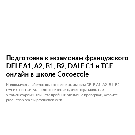
Подготовка к экзаменам французского
DELF A1, A2, B1, B2, DALF С1 и TCF
онлайн в школе Cocoecole
Индивидуальный курс подготовки к экзаменам DELF A1, A2, B1, B2,
DALF С1 и TCF. Вы подготовитесь к сдаче с официальным
экзаменатором: напишете пробный экзамен с проверкой, освоите
production orale и production écrit