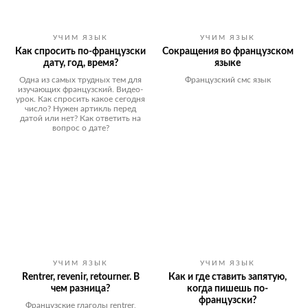
УЧИМ ЯЗЫК
УЧИМ ЯЗЫК
Как спросить по-французски
Сокращения во французском
дату, год, время?
языке
Одна из самых трудных тем для
Французский смс язык
изучающих французский. Видео-
урок. Как спросить какое сегодня
число? Нужен артикль перед
датой или нет? Как ответить на
вопрос о дате?
УЧИМ ЯЗЫК
УЧИМ ЯЗЫК
Rentrer, revenir, retourner. В
Как и где ставить запятую,
чем разница?
когда пишешь по-
французски?
Французские глаголы rentrer,