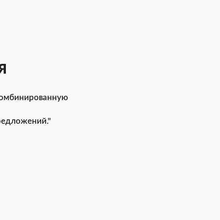
я
комбинированную
редложений."