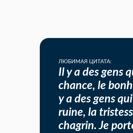
ЛЮБИМАЯ ЦИТАТА:
Il y a des gens q
chance, le bonheu
y a des gens qui
ruine, la tristess
chagrin. Je port