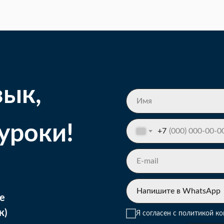
зык,
 уроки!
+7
е
к)
Я согласен с политикой к