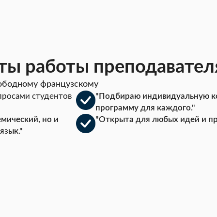
ты работы преподавател
вободному французскому
просами студентов
"Подбираю индивидуальную 
программу для каждого."
емический, но и
"Открыта для любых идей и п
язык."