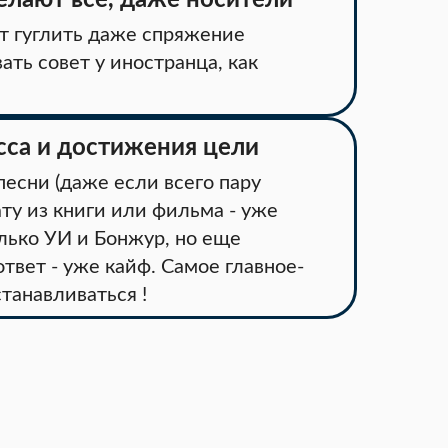
делают все, даже носители
ут гуглить даже спряжение
ть совет у иностранца, как
сса и достижения цели
песни (даже если всего пару
ту из книги или фильма - уже
лько УИ и Бонжур, но еще
твет - уже кайф. Самое главное-
танавливаться !