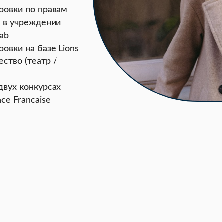
ровки по правам
is в учреждении
ab
овки на базе Lions
ество (театр /
двух конкурсах
ce Francaise