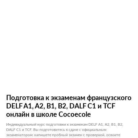
Подготовка к экзаменам французского
DELF A1, A2, B1, B2, DALF С1 и TCF
онлайн в школе Cocoecole
Индивидуальный курс подготовки к экзаменам DELF A1, A2, B1, B2,
DALF С1 и TCF. Вы подготовитесь к сдаче с официальным
экзаменатором: напишете пробный экзамен с проверкой, освоите